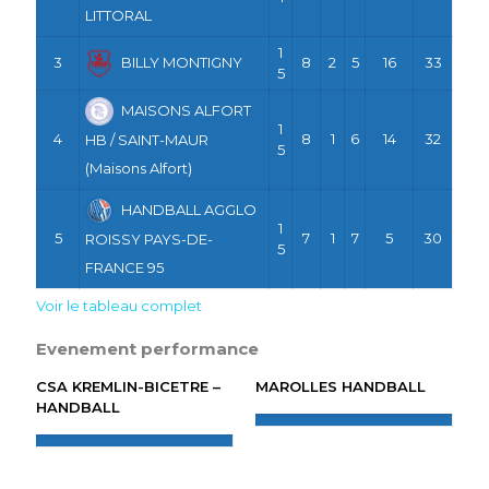
LITTORAL
1
3
BILLY MONTIGNY
8
2
5
16
33
5
MAISONS ALFORT
1
4
8
1
6
14
32
HB / SAINT-MAUR
5
(Maisons Alfort)
HANDBALL AGGLO
1
5
7
1
7
5
30
ROISSY PAYS-DE-
5
FRANCE 95
Voir le tableau complet
Evenement performance
CSA KREMLIN-BICETRE –
MAROLLES HANDBALL
HANDBALL