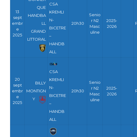
CSA
QUE
13
KREMLI
Senio
HANDBA
sept
N-
r N2
2025-
embr
LL
20h30
Masc
2026
BICETRE
e
GRAND
uline
2025
–
LITTORAL
HANDB
ALL
CSA
20
KREMLI
Senio
BILLY
sept
N-
r N2
2025-
embr
MONTIGN
20h30
Masc
2026
BICETRE
e
Y
uline
2025
–
HANDB
ALL