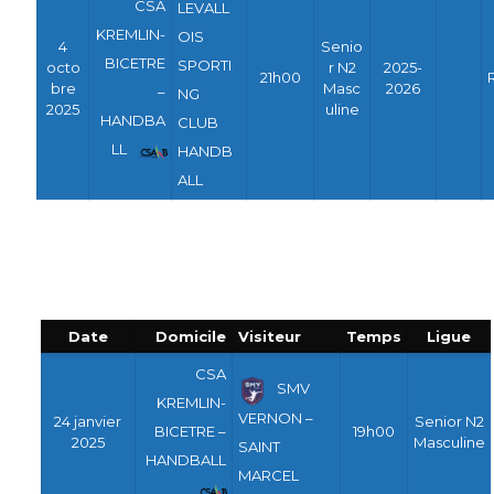
CSA
LEVALL
KREMLIN-
OIS
4
Senio
BICETRE
SPORTI
octo
r N2
2025-
21h00
bre
Masc
2026
–
NG
2025
uline
HANDBA
CLUB
LL
HANDB
ALL
Date
Domicile
Visiteur
Temps
Ligue
CSA
SMV
KREMLIN-
VERNON –
24 janvier
Senior N2
BICETRE –
19h00
2025
Masculine
SAINT
HANDBALL
MARCEL