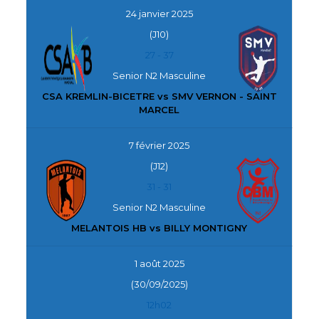
24 janvier 2025
(J10)
27
-
37
Senior N2 Masculine
CSA KREMLIN-BICETRE vs SMV VERNON - SAINT
MARCEL
7 février 2025
(J12)
31
-
31
Senior N2 Masculine
MELANTOIS HB vs BILLY MONTIGNY
1 août 2025
(30/09/2025)
12h02