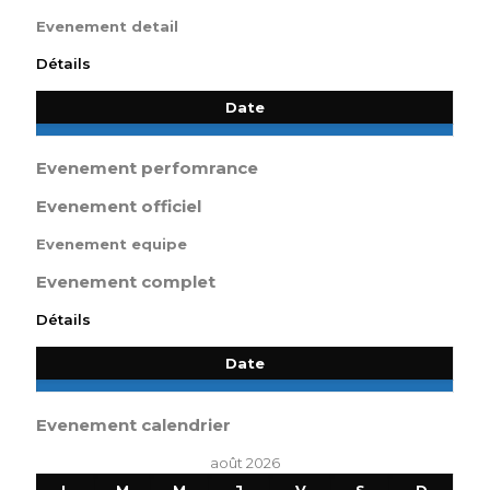
Evenement detail
Détails
Date
Evenement perfomrance
Evenement officiel
Evenement equipe
Evenement complet
Détails
Date
Evenement calendrier
août 2026
L
M
M
J
V
S
D