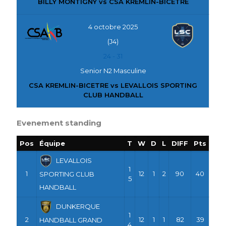
BILLY MONTIGNY vs CSA KREMLIN-BICETRE
4 octobre 2025
(J4)
24
-
31
Senior N2 Masculine
CSA KREMLIN-BICETRE vs LEVALLOIS SPORTING
CLUB HANDBALL
Evenement standing
Pos
Équipe
T
W
D
L
DIFF
Pts
LEVALLOIS
1
1
12
1
2
90
40
SPORTING CLUB
5
HANDBALL
DUNKERQUE
1
2
12
1
1
82
39
HANDBALL GRAND
4