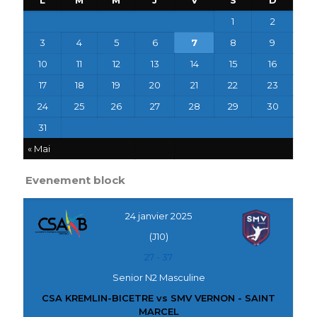
1
2
3
4
5
6
7
8
9
10
11
12
13
14
15
16
17
18
19
20
21
22
23
24
25
26
27
28
29
30
31
« Mai
Evenement block
24 janvier 2025
(J10)
27
-
37
Senior N2 Masculine
CSA KREMLIN-BICETRE vs SMV VERNON - SAINT
MARCEL