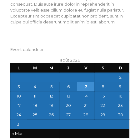
consequat. Duis aute irure dolor in reprehenderit in
voluptate velit esse cillum dolore eu fugiat nulla pariatur.
Excepteur sint occaecat cupidatat non proident, sunt in
culpa qui officia deserunt mollit anim id est laborum.
Event calendrier
août 2026
L
M
M
J
V
S
D
1
2
3
4
5
6
7
8
9
10
11
12
13
14
15
16
17
18
19
20
21
22
23
24
25
26
27
28
29
30
31
« Mar