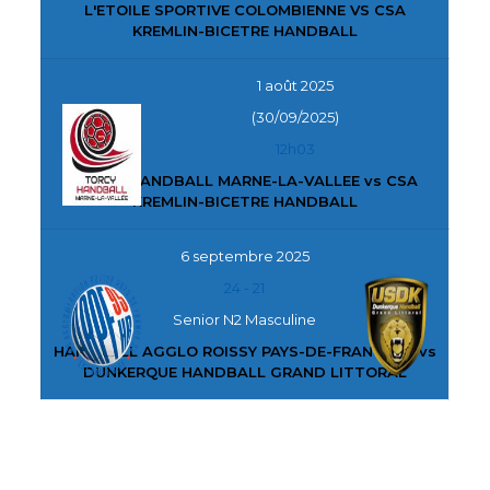
L'ETOILE SPORTIVE COLOMBIENNE VS CSA
KREMLIN-BICETRE HANDBALL
1 août 2025
(30/09/2025)
12h03
TORCY HANDBALL MARNE-LA-VALLEE vs CSA
KREMLIN-BICETRE HANDBALL
6 septembre 2025
24
-
21
Senior N2 Masculine
HANDBALL AGGLO ROISSY PAYS-DE-FRANCE 95 vs
DUNKERQUE HANDBALL GRAND LITTORAL