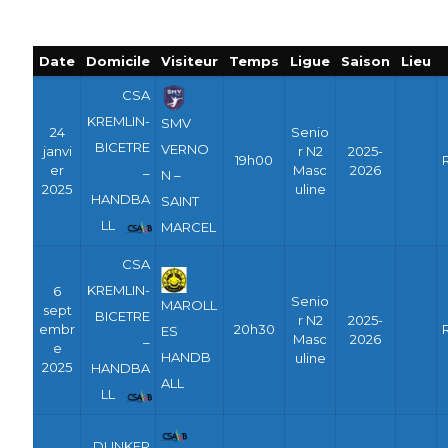
Date
Domicile
Visiteur
Temps
Ligue
Saison
Lieu
CSA
KREMLIN-
SMV
24
Senio
BICETRE
VERNO
janvi
r N2
2025-
19h00
er
Masc
2026
–
N –
2025
uline
HANDBA
SAINT
LL
MARCEL
CSA
KREMLIN-
6
Senio
MAROLL
sept
BICETRE
r N2
2025-
embr
20h30
ES
Masc
2026
–
e
HANDB
uline
2025
HANDBA
ALL
LL
DUNKER