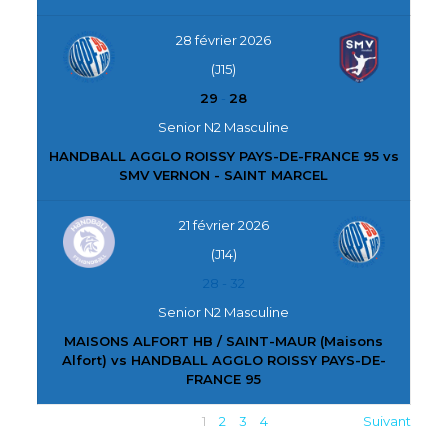
28 février 2026
(J15)
29
-
28
Senior N2 Masculine
HANDBALL AGGLO ROISSY PAYS-DE-FRANCE 95 vs
SMV VERNON - SAINT MARCEL
21 février 2026
(J14)
28
-
32
Senior N2 Masculine
MAISONS ALFORT HB / SAINT-MAUR (Maisons
Alfort) vs HANDBALL AGGLO ROISSY PAYS-DE-
FRANCE 95
1
2
3
4
Suivant