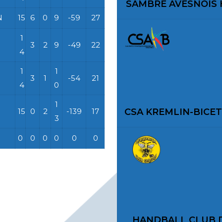
SAMBRE AVESNOIS 
N
15
6
0
9
-59
27
1
3
2
9
-49
22
4
1
1
3
1
-54
21
4
0
1
15
0
2
-139
17
CSA KREMLIN-BICE
3
0
0
0
0
0
0
HANDBALL CLUB D