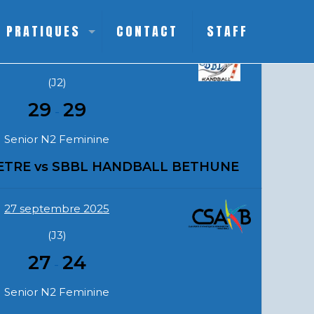
National 2 feminin poule 4
S PRATIQUES
CONTACT
STAFF
13 septembre 2025
(J2)
29
29
-
Senior N2 Feminine
ETRE vs SBBL HANDBALL BETHUNE
27 septembre 2025
(J3)
27
24
-
Senior N2 Feminine