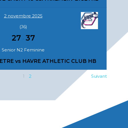
2 novembre 2025
(J6)
27
37
-
Senior N2 Feminine
ETRE vs HAVRE ATHLETIC CLUB HB
1
2
Suivant