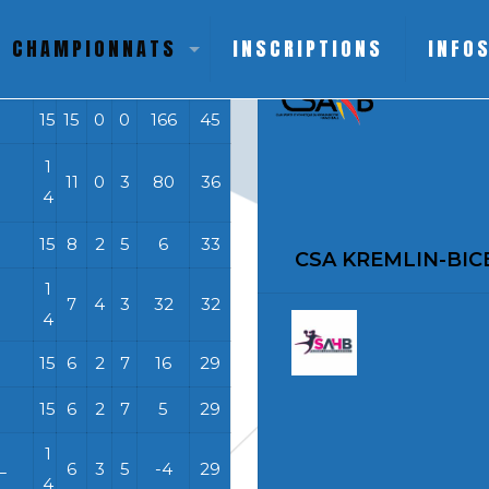
inin poule 4
Calendrier 
CHAMPIONNATS
INSCRIPTIONS
INFO
T
W
D
L
DIFF
Pts
15
15
0
0
166
45
1
11
0
3
80
36
4
15
8
2
5
6
33
CSA KREMLIN-BIC
1
7
4
3
32
32
4
15
6
2
7
16
29
15
6
2
7
5
29
1
L
6
3
5
-4
29
4