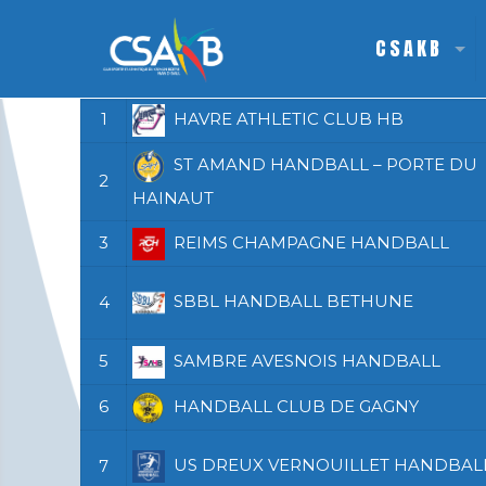
Classement National 2 fem
CSAKB
Pos
Équipe
1
HAVRE ATHLETIC CLUB HB
ST AMAND HANDBALL – PORTE DU
2
HAINAUT
3
REIMS CHAMPAGNE HANDBALL
SBBL HANDBALL BETHUNE
4
5
SAMBRE AVESNOIS HANDBALL
6
HANDBALL CLUB DE GAGNY
US DREUX VERNOUILLET HANDBAL
7