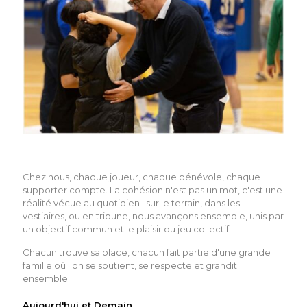
Chez nous, chaque joueur, chaque bénévole, chaque
supporter compte. La cohésion n'est pas un mot, c'est une
réalité vécue au quotidien : sur le terrain, dans les
vestiaires, ou en tribune, nous avançons ensemble, unis par
un objectif commun et le plaisir du jeu collectif.
Chacun trouve sa place, chacun fait partie d'une grande
famille où l'on se soutient, se respecte et grandit
ensemble.
Aujourd'hui et Demain