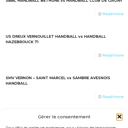
SBBL HANDBALL BETHUNE vs HANDBALL CLUB DE GAGNY
Read more
US DREUX VERNOUILLET HANDBALL vs HANDBALL
HAZEBROUCK 71
Read more
SMV VERNON – SAINT MARCEL vs SAMBRE AVESNOIS
HANDBALL
Read more
Gérer le consentement
AMICALE LAIQUE CESAIRE LEVILLAIN vs CSA KREMLIN-
BICETRE
Pour offrir les meilleures expériences, nous utilisons des technologies