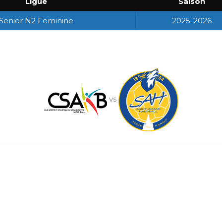
Ligue
Saison
Senior N2 Feminine
2025-2026
vs