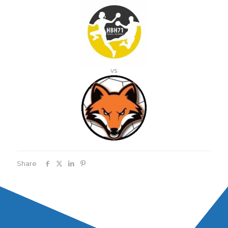
vs
Share