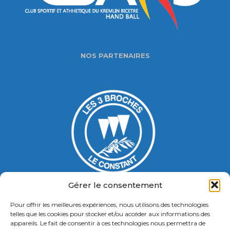
NOS PARTENAIRES
Gérer le consentement
Pour offrir les meilleures expériences, nous utilisons des technologies
Gymnase Jacques Ducasse
telles que les cookies pour stocker et/ou accéder aux informations des
appareils. Le fait de consentir à ces technologies nous permettra de
5 Bd Chastenet de Géry