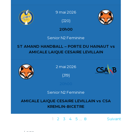
9 mai 2026
(J20)
20h00
Senior N2 Feminine
ST AMAND HANDBALL – PORTE DU HAINAUT vs
AMICALE LAIQUE CESAIRE LEVILLAIN
2 mai 2026
(J19)
20h00
Senior N2 Feminine
AMICALE LAIQUE CESAIRE LEVILLAIN vs CSA
KREMLIN-BICETRE
1
2
3
4
5
…
8
Suivant
Logo