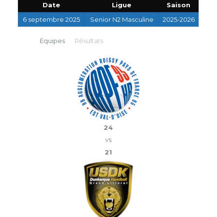
Date
Ligue
Saison
6 septembre 2025
Senior N2 Masculine
2025-2026
Équipes
Résultats
24
vs
21