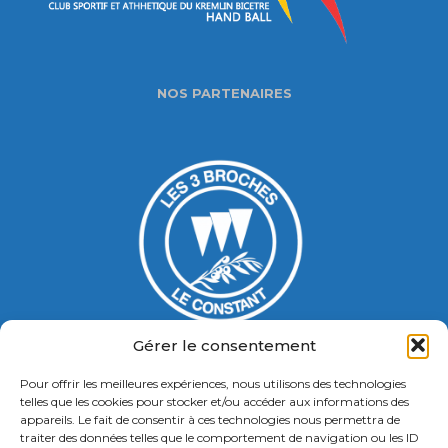
NOS PARTENAIRES
Gérer le consentement
Pour offrir les meilleures expériences, nous utilisons des technologies
Gymnase Jacques Ducasse
telles que les cookies pour stocker et/ou accéder aux informations des
appareils. Le fait de consentir à ces technologies nous permettra de
5 Bd Chastenet de Géry
traiter des données telles que le comportement de navigation ou les ID
Contact : 01 46 58 49 88