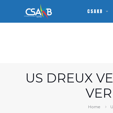
CSAKB
US DREUX V
VER
Home
U