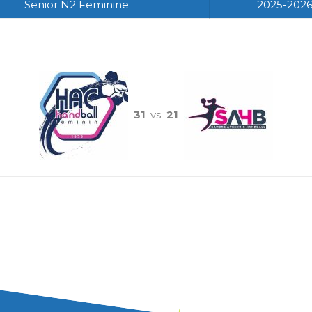
Senior N2 Feminine
2025-202
31
vs
21