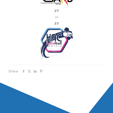
27
vs
37
Share