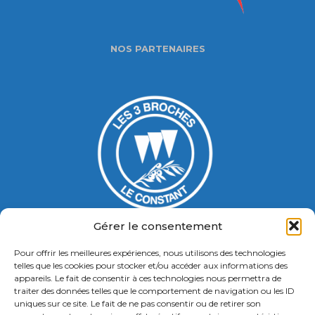
NOS PARTENAIRES
Gérer le consentement
Pour offrir les meilleures expériences, nous utilisons des technologies
Gymnase Jacques Ducasse
telles que les cookies pour stocker et/ou accéder aux informations des
appareils. Le fait de consentir à ces technologies nous permettra de
5 Bd Chastenet de Géry
traiter des données telles que le comportement de navigation ou les ID
Contact : 01 46 58 49 88
uniques sur ce site. Le fait de ne pas consentir ou de retirer son