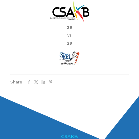
29
vs
29
Share
CSAKB