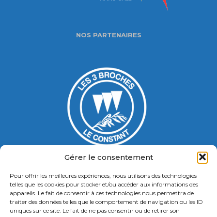
NOS PARTENAIRES
Gérer le consentement
Pour offrir les meilleures expériences, nous utilisons des technologies
Gymnase Jacques Ducasse
telles que les cookies pour stocker et/ou accéder aux informations des
appareils. Le fait de consentir à ces technologies nous permettra de
5 Bd Chastenet de Géry
traiter des données telles que le comportement de navigation ou les ID
Contact : 01 46 58 49 88
uniques sur ce site. Le fait de ne pas consentir ou de retirer son