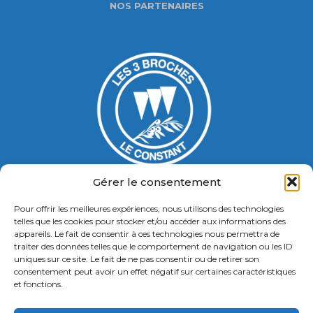
NOS PARTENAIRES
Gérer le consentement
Pour offrir les meilleures expériences, nous utilisons des technologies
Gymnase Jacques Ducasse
telles que les cookies pour stocker et/ou accéder aux informations des
appareils. Le fait de consentir à ces technologies nous permettra de
5 Bd Chastenet de Géry
traiter des données telles que le comportement de navigation ou les ID
Contact : 01 46 58 49 88
uniques sur ce site. Le fait de ne pas consentir ou de retirer son
consentement peut avoir un effet négatif sur certaines caractéristiques
et fonctions.
Retrouvez nous