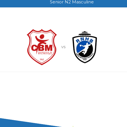
Senior N2 Masculine
vs