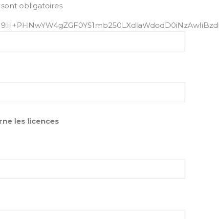
sont obligatoires
M9IiI+PHNwYW4gZGF0YS1mb250LXdlaWdodD0iNzAwIiBzd
e les licences