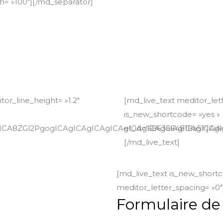
th= »100″][/md_separator]
or_line_height= »1.2″
[md_live_text meditor_lett
is_new_shortcode= »yes »
gICAgICA8ZGl2PgogICAgICAgICAgICAgICAgICAgCiAgIC
el_id=’6863a64818a51
[/md_live_text]
[md_live_text is_new_shortc
meditor_letter_spacing= »0″
Formulaire de