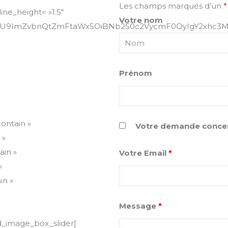
Les champs marqués d’un
*
ine_height= »1.5″
Votre nom
5bGU9ImZvbnQtZmFtaWx5OiBNb250c2VycmF0OyIgY2xhc3
Prénom
ontain »
Votre demande concern
 »
ain »
Votre Email
*
»
in »
Message
*
d_image_box_slider]