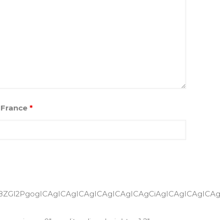
a France
*
AgICAgICAgICAgI