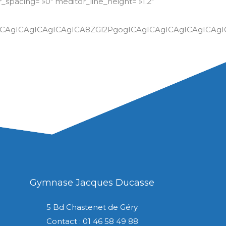
_spacing= »0″ meditor_line_height= »1.2″
CiAgICAgICAgICAgICAgICA8ZGl2PgogICAgICAgICAgICA
Gymnase Jacques Ducasse
5 Bd Chastenet de Géry
Contact : 01 46 58 49 88