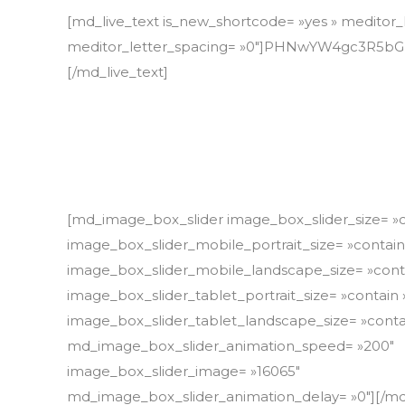
[md_live_text is_new_shortcode= »yes » meditor_l
meditor_letter_spacing= »0″]PHNwYW4gc3R
[/md_live_text]
[md_image_box_slider image_box_slider_size= »c
image_box_slider_mobile_portrait_size= »contain
image_box_slider_mobile_landscape_size= »cont
image_box_slider_tablet_portrait_size= »contain 
image_box_slider_tablet_landscape_size= »conta
md_image_box_slider_animation_speed= »200″
image_box_slider_image= »16065″
md_image_box_slider_animation_delay= »0″][/m