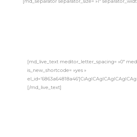
[md_separator separator_size= »1″ separator_wid
[md_live_text meditor_letter_spacing= »0″ medit
is_new_shortcode= »yes »
el_id=’6863a64818a46′]CiAgICAgICAgICA
[/md_live_text]