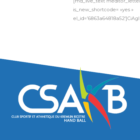
[md_live_text meditor_letter
is_new_shortcode= »yes »
el_id=’6863a64818a52′]