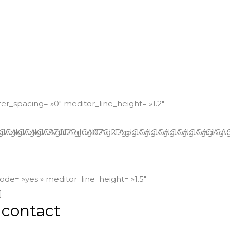
er_spacing= »0″ meditor_line_height= »1.2″
AgICAgICAgICAgICA8ZGl2PgogICAgICAgICAgICAgICAgI
′]CiAgICAgICAgICAgICAgICA8ZGl2PgogICAgICAgICAgI
ode= »yes » meditor_line_height= »1.5″
]
 contact