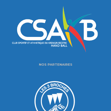
NOS PARTENAIRES