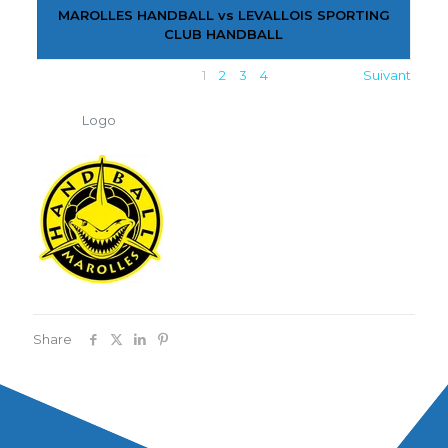
MAROLLES HANDBALL vs LEVALLOIS SPORTING
CLUB HANDBALL
1
2
3
4
Suivant
Logo
Share