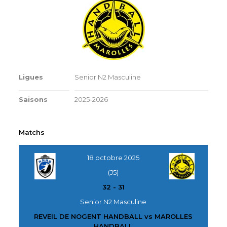
Ligues
Senior N2 Masculine
Saisons
2025-2026
Matchs
18 octobre 2025
(J5)
32
-
31
Senior N2 Masculine
REVEIL DE NOGENT HANDBALL vs MAROLLES
HANDBALL