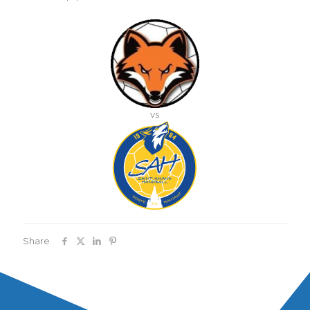
vs
Share