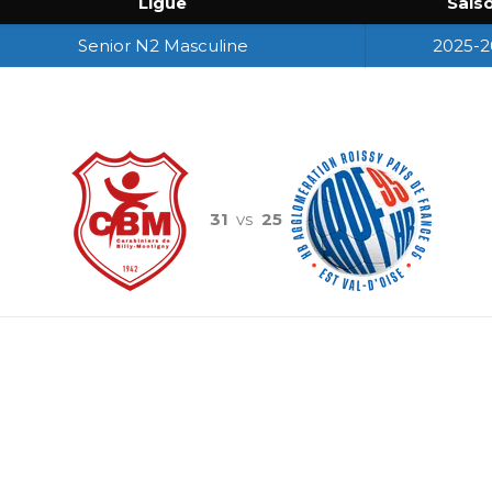
Ligue
Sais
Senior N2 Masculine
2025-2
31
vs
25