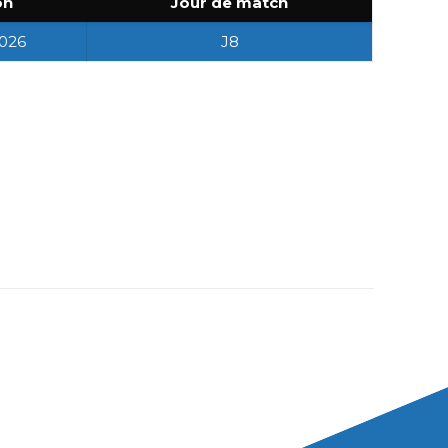
on
Jour de match
026
J8