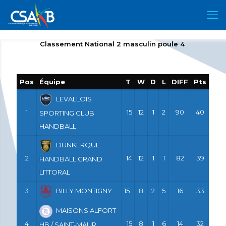
Classement National 2 masculin poule 4
Pos
Équipe
T
W
D
L
DIFF
Pts
LEVALLOIS
1
15
12
1
2
90
40
SPORTING CLUB
HANDBALL
DUNKERQUE
2
14
12
1
1
82
39
HANDBALL GRAND
LITTORAL
3
BILLY MONTIGNY
15
8
2
5
16
33
MAISONS ALFORT
4
15
8
1
6
14
32
HB / SAINT-MAUR