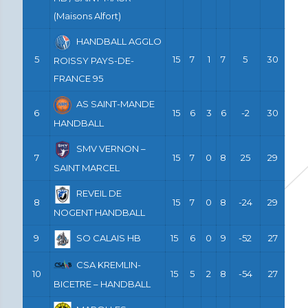
(Maisons Alfort)
HANDBALL AGGLO
5
15
7
1
7
5
30
ROISSY PAYS-DE-
FRANCE 95
AS SAINT-MANDE
6
15
6
3
6
-2
30
HANDBALL
SMV VERNON –
7
15
7
0
8
25
29
SAINT MARCEL
REVEIL DE
8
15
7
0
8
-24
29
NOGENT HANDBALL
9
SO CALAIS HB
15
6
0
9
-52
27
CSA KREMLIN-
10
15
5
2
8
-54
27
BICETRE – HANDBALL