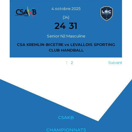
4 octobre 2025
(J4)
24
31
-
Senior N2 Masculine
CSA KREMLIN-BICETRE vs LEVALLOIS SPORTING
CLUB HANDBALL
1
2
Suivant
CSAKB
CHAMPIONNATS