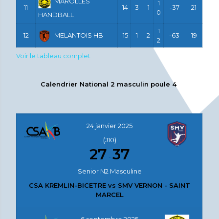
MAROLLES
1
11
14
3
1
-37
21
0
HANDBALL
1
12
MELANTOIS HB
15
1
2
-63
19
2
Voir le tableau complet
Calendrier National 2 masculin poule 4
24 janvier 2025
(J10)
27
37
-
Senior N2 Masculine
CSA KREMLIN-BICETRE vs SMV VERNON - SAINT
MARCEL