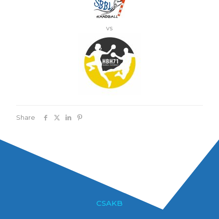
vs
Share
CSAKB