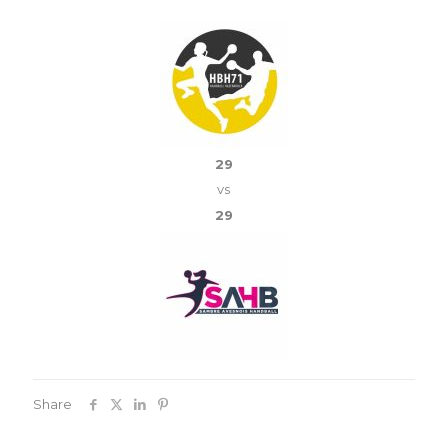
29
vs
29
Share