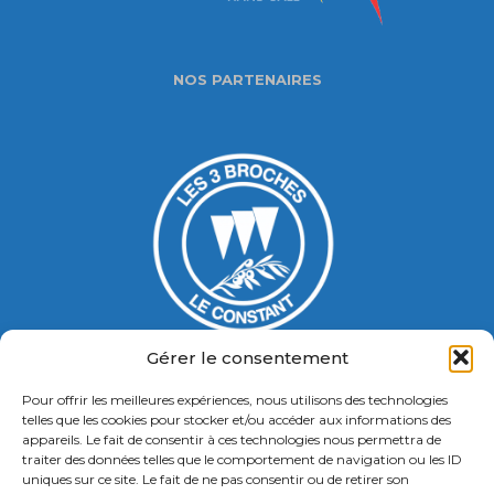
NOS PARTENAIRES
Gérer le consentement
Pour offrir les meilleures expériences, nous utilisons des technologies
Gymnase Jacques Ducasse
telles que les cookies pour stocker et/ou accéder aux informations des
appareils. Le fait de consentir à ces technologies nous permettra de
5 Bd Chastenet de Géry
traiter des données telles que le comportement de navigation ou les ID
Contact : 01 46 58 49 88
uniques sur ce site. Le fait de ne pas consentir ou de retirer son