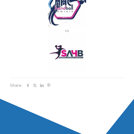
vs
Share