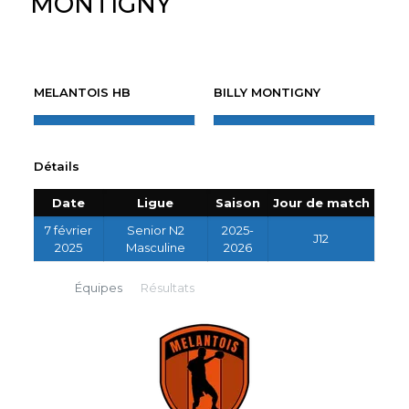
MONTIGNY
MELANTOIS HB
BILLY MONTIGNY
Détails
Date
Ligue
Saison
Jour de match
7 février
Senior N2
2025-
J12
2025
Masculine
2026
Équipes
Résultats