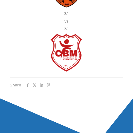
31
vs
31
Share