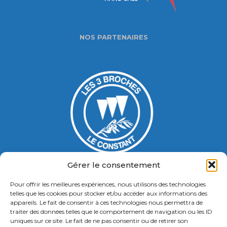
NOS PARTENAIRES
Gérer le consentement
Pour offrir les meilleures expériences, nous utilisons des technologies
Gymnase Jacques Ducasse
telles que les cookies pour stocker et/ou accéder aux informations des
appareils. Le fait de consentir à ces technologies nous permettra de
5 Bd Chastenet de Géry
traiter des données telles que le comportement de navigation ou les ID
Contact : 01 46 58 49 88
uniques sur ce site. Le fait de ne pas consentir ou de retirer son