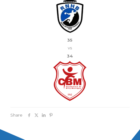
35
vs
34
Share