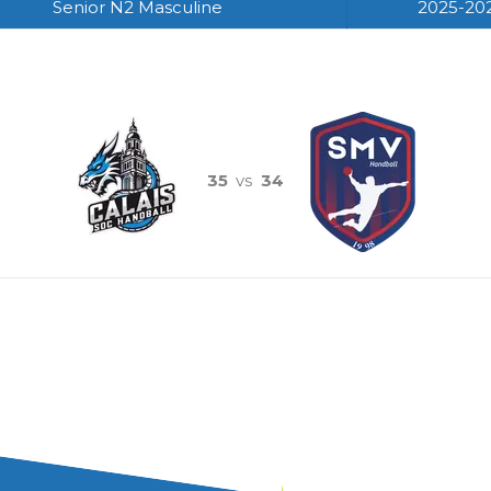
Senior N2 Masculine
2025-20
35
vs
34