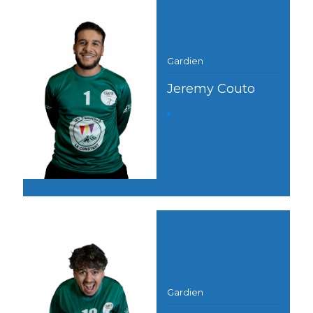
Gardien
Jeremy Couto
Gardien