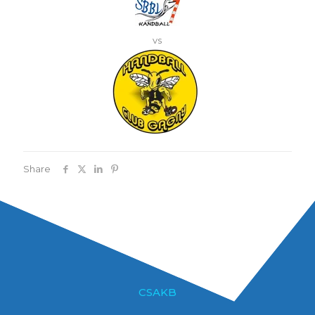
vs
Share
CSAKB