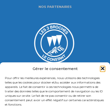
NOS PARTENAIRES
Gérer le consentement
Pour offrir les meilleures expériences, nous utilisons des technologies
Gymnase Jacques Ducasse
telles que les cookies pour stocker et/ou accéder aux informations des
appareils. Le fait de consentir à ces technologies nous permettra de
5 Bd Chastenet de Géry
traiter des données telles que le comportement de navigation ou les ID
Contact : 01 46 58 49 88
uniques sur ce site. Le fait de ne pas consentir ou de retirer son
consentement peut avoir un effet négatif sur certaines caractéristiques
et fonctions.
Retrouvez nous