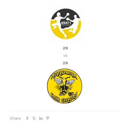
28
vs
28
Share