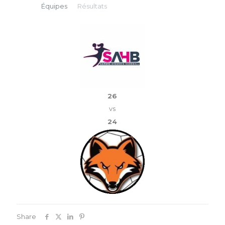
Équipes
Résultats
26
vs
24
Share