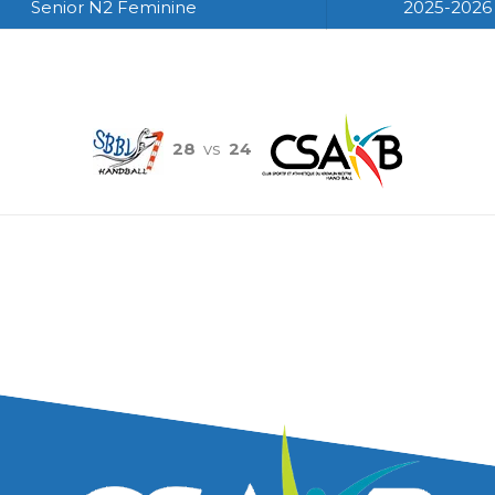
Senior N2 Feminine
2025-2026
28
vs
24