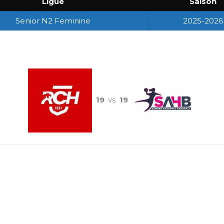
Ligue
Saison
Senior N2 Feminine
2025-2026
19
vs
19