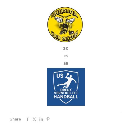
30
vs
35
Share