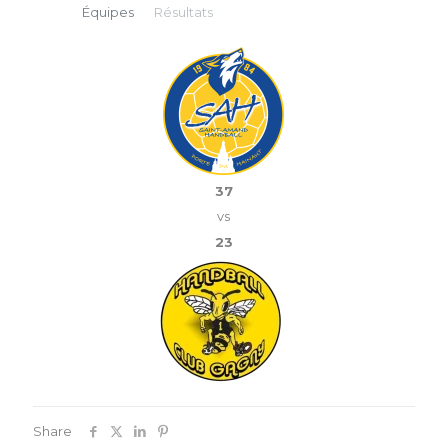
Équipes
Résultats
37
vs
23
Share