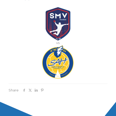
vs
Share