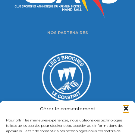
NOS PARTENAIRES
Gérer le consentement
Pour offrir les meilleures expériences, nous utilisons des technologies
Gymnase Jacques Ducasse
telles que les cookies pour stocker et/ou accéder aux informations des
appareils. Le fait de consentir à ces technologies nous permettra de
5 Bd Chastenet de Géry