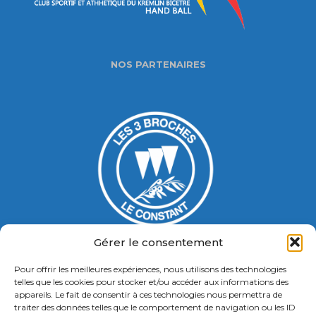
NOS PARTENAIRES
Gérer le consentement
Pour offrir les meilleures expériences, nous utilisons des technologies
Gymnase Jacques Ducasse
telles que les cookies pour stocker et/ou accéder aux informations des
appareils. Le fait de consentir à ces technologies nous permettra de
5 Bd Chastenet de Géry
traiter des données telles que le comportement de navigation ou les ID
Contact : 01 46 58 49 88