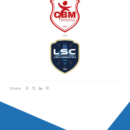
vs
Share