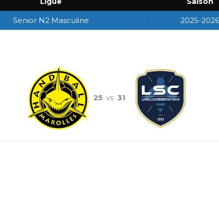
Ligue
Saison
Senior N2 Masculine
2025-202
25
vs
31