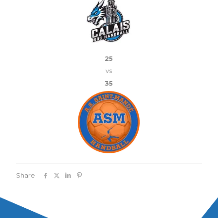
25
vs
35
Share