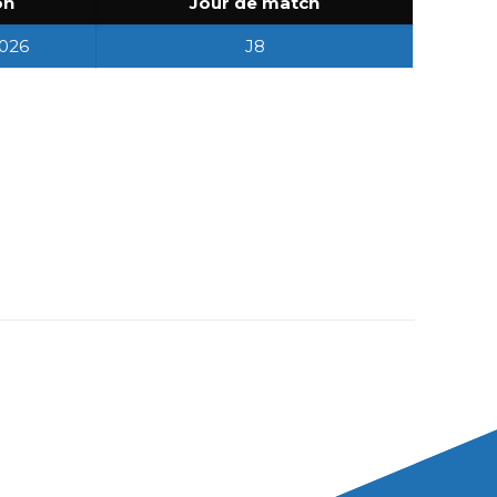
on
Jour de match
026
J8