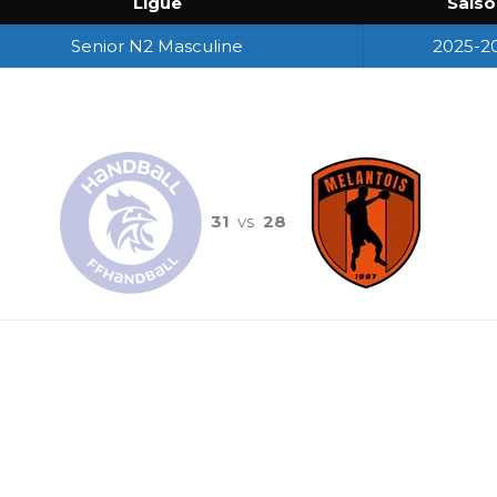
Ligue
Saiso
Senior N2 Masculine
2025-2
31
vs
28