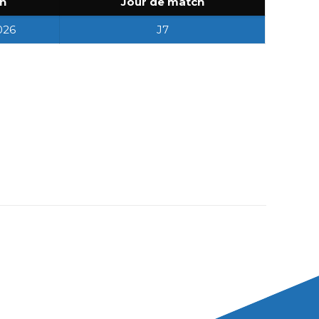
n
Jour de match
026
J7