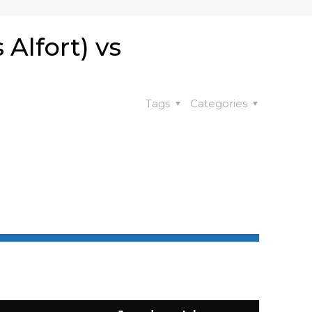
lfort) vs
Tags
Categories