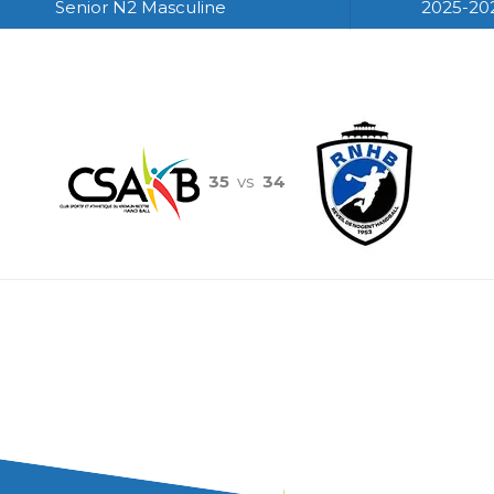
Senior N2 Masculine
2025-20
35
vs
34