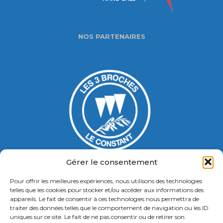
NOS PARTENAIRES
Gérer le consentement
Pour offrir les meilleures expériences, nous utilisons des technologies
Gymnase Jacques Ducasse
telles que les cookies pour stocker et/ou accéder aux informations des
appareils. Le fait de consentir à ces technologies nous permettra de
5 Bd Chastenet de Géry
traiter des données telles que le comportement de navigation ou les ID
Contact : 01 46 58 49 88
uniques sur ce site. Le fait de ne pas consentir ou de retirer son