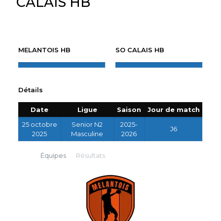
CALAIS HB
MELANTOIS HB
SO CALAIS HB
Détails
Date
Ligue
Saison
Jour de match
25 octobre
Senior N2
2025-
J6
2025
Masculine
2026
Équipes
Résultats