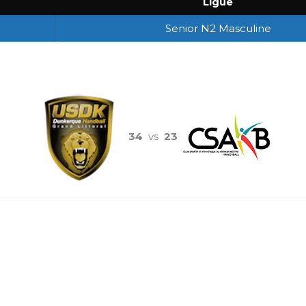
Ligue
Senior N2 Masculine
34
vs
23